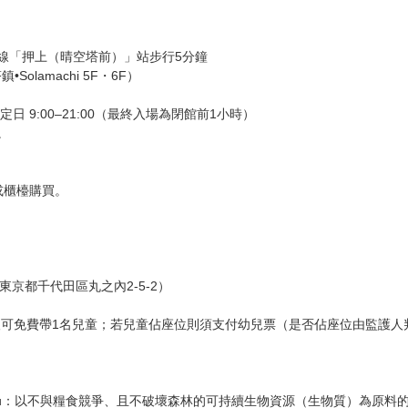
線「押上（晴空塔前）」站步行5分鐘
olamachi 5F・6F）
定日 9:00–21:00（最終入場為閉館前1小時）
。
或櫃檯購買。
東京都千代田區丸之內2-5-2）
成人可免費帶1名兒童；若兒童佔座位則須支付幼兒票（是否佔座位由監護人
Susteau：以不與糧食競爭、且不破壞森林的可持續生物資源（生物質）為原料