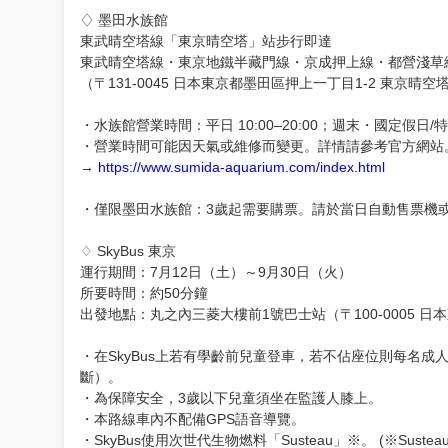
♢ 墨田水族館
東武晴空塔線「東京晴空塔」站步行即達
東武晴空塔線・東京地鐵半藏門線・京成押上線・都營淺草
（〒131-0045 日本東京都墨田區押上一丁目1-2 東京晴空塔鎮•S
・水族館營業時間：平日 10:00–20:00；週末・國定假日/特
・營業時間可能因天氣或維修而變更。詳情請參考官方網站
→
https://www.sumida-aquarium.com/index.html
・僅限墨田水族館：3歲起需要購票。請於當日自動售票機
♢ SkyBus 東京
運行期間：7月12日（土）～9月30日（火）
所要時間：約50分鐘
出發地點：丸之內三菱大樓前1號巴士站（〒100-0005 日本
・在SkyBus上若有學齡前兒童登車，若不佔座位則每名
斷）。
・為保障安全，3歲以下兒童須坐在監護人膝上。
・本路線車內不配備GPS語音導覽。
・SkyBus使用次世代生物燃料「Susteau」※。 (※