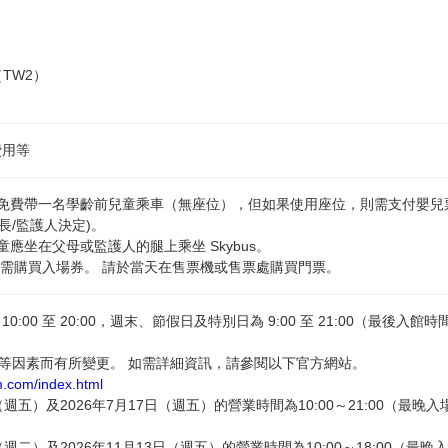
（TW2）
費用等
成人可免費帶一名學齡前兒童乘車（無座位），但如果使用座位，則需支付嬰兒
長/監護人決定)。
童應坐在父母或監護人的腿上乘坐 Skybus。
童需購買入場券。 請於當天在售票機或售票處購買門票。
00 至 20:00，週末、節假日及特別日為 9:00 至 21:00（最後入館時
等因素而有所變更。 如需詳細資訊，請參閱以下官方網站。
m.com/index.html
週五）及2026年7月17日（週五）的營業時間為10:00～21:00（最晚入
週二）及2026年11月13日（週五）的營業時間為10:00～18:00（最晚