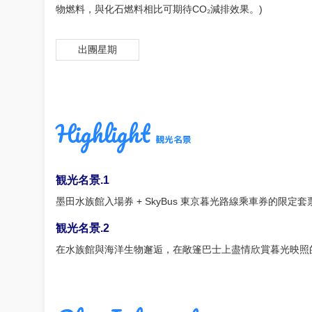
物燃料，與化石燃料相比可期待CO₂減排效果。)
出團星期
Highlight
観光名景
観光名景.1
墨田水族館入場券 + SkyBus 東京暮光路線乘車券的限定套
観光名景.2
在水族館與海洋生物邂逅，在敞篷巴士上盡情欣賞暮光映照