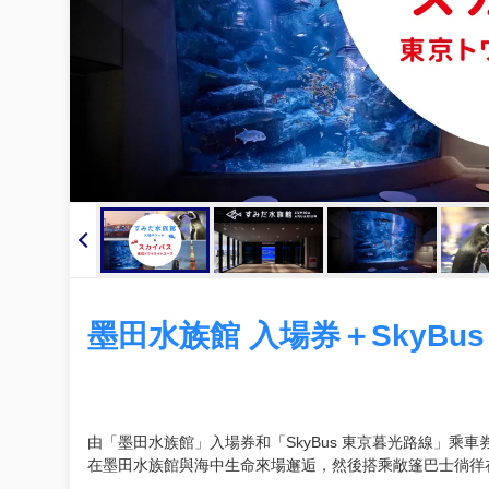
墨田水族館 入場券＋SkyBu
由「墨田水族館」入場券和「SkyBus 東京暮光路線」乘
在墨田水族館與海中生命來場邂逅，然後搭乘敞篷巴士徜徉