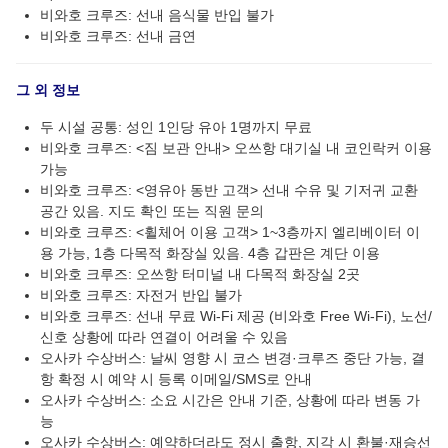
비와호 크루즈: 선내 음식물 반입 불가
비와호 크루즈: 선내 금연
그 외 정보
두 시설 공통: 성인 1인당 유아 1명까지 무료
비와호 크루즈: <짐 보관 안내> 오쓰항 대기실 내 코인락커 이용
가능
비와호 크루즈: <영유아 동반 고객> 선내 수유 및 기저귀 교환
공간 있음. 지도 확인 또는 직원 문의
비와호 크루즈: <휠체어 이용 고객> 1~3층까지 엘리베이터 이
용 가능, 1층 다목적 화장실 있음. 4층 갑판은 계단 이용
비와호 크루즈: 오쓰항 터미널 내 다목적 화장실 2곳
비와호 크루즈: 자전거 반입 불가
비와호 크루즈: 선내 무료 Wi-Fi 제공 (비와호 Free Wi-Fi), 노선/
신호 상황에 따라 연결이 어려울 수 있음
오사카 수상버스: 날씨 영향 시 코스 변경·크루즈 중단 가능, 결
항 확정 시 예약 시 등록 이메일/SMS로 안내
오사카 수상버스: 소요 시간은 안내 기준, 상황에 따라 변동 가
능
오사카 수상버스: 예약하더라도 정시 출항, 지각 시 환불·재승선