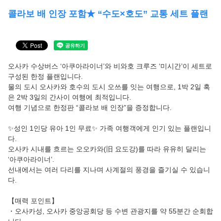
회사소개
콜라보 배 인장 포함★ “수도×호도” 교통 세트 플랜
회원 약관
개인 정보 보호 정책
오사카 수상버스 ‘아쿠아라이너’와 비와호 크루즈 ‘미시간’이 세트로
공지사항
구성된 한정 플랜입니다.
물의 도시 오사카와 호수의 도시 오쓰를 잇는 여행으로, 1박 2일 혹
은 2박 3일의 간사이 여행에 최적입니다.
자주 묻는 질문
여행 기념으로 한정판 “콜라보 배 인장”을 증정합니다.
E-티켓 이용 방법
✨성인 1인당 유아 1인 무료✨ 가족 여행객에게 인기 있는 플랜입니
다.
오사카 시내를 흐르는 오오카와(旧 요도강)를 따라 유유히 달리는
로그인/예약 확인
‘아쿠아라이너’.
언어
선내에서는 여러 다리를 지나며 사계절의 풍경을 즐기실 수 있습니
다.
日本語
【매력 포인트】
・오사카성, 오사카 중앙공회당 등 수변 관광지를 약 55분간 순회합
English