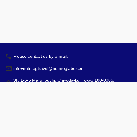
Please contact us by e-mail.
info+nutmegtravel@nutmeglabs.com
9F, 1-6-5 Marunouchi, Chiyoda-ku, Tokyo 100-0005,
Japan
예약
운영 시간: 10:00 - 17:00
여행사 등록 면허증
약관과 조건