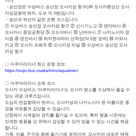
니다.
・승선장은 수상버스 승선장 오사카성 항구(JR 오사카환상선 오사
简体中文
카성공원역 하차, 도보 약 3분)입니다.
・승선과 하선이 같은 순환 코스입니다.
繁體中文
① 수상버스 승선장 오사카성 항구 ② 신시기노교 ③ 덴마바시 ④
오사카시 중앙공회당 ⑤ 요도야바시 ⑥ 난바바시 ⑦ 나카노시마 장
미원 ⑧ 덴진바시 ⑨ 하치켄야하마 선착장(약 5분 정박) ⑩ 카와사
한국어
키교 ⑪ 오사카 조폐국 ⑫ 오사카성 터널 ⑬ 수상버스 승선장 오사
카성 항구
〇 아쿠아라이너 최신 운항 정보:
https://suijo-bus.osaka/intro/aqualiner/
〇 아쿠아라이너 순회 코스:
오사카 수상버스 ‘아쿠아라이너’는 오사카 명소를 수상에서 즐길 수
있는 관광 크루즈입니다.
도심의 번잡함에서 벗어나, 오사카성과 나카노시마 등 아름다운 풍
경을 여유롭게 감상할 수 있습니다.
선창에서 사계절의 경치를 즐기실 수 있으며, 특히 벚꽃 시즌에는
만개한 벚꽃을 강 위에서 감상할 수 있어 잊을 수 없는 시간을 제공
합니다.
가족, 커플, 친구와 함께 즐기기에 최적이며, 오사카의 새로운 매력