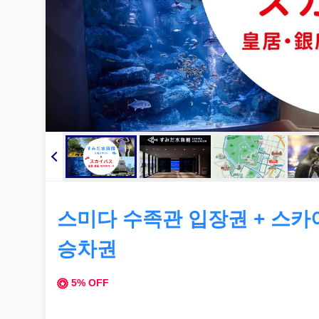
스미다 수족관 입장권 + 스
승차권
5% OFF