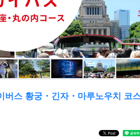
카이버스 황궁・긴자・마루노우치 코