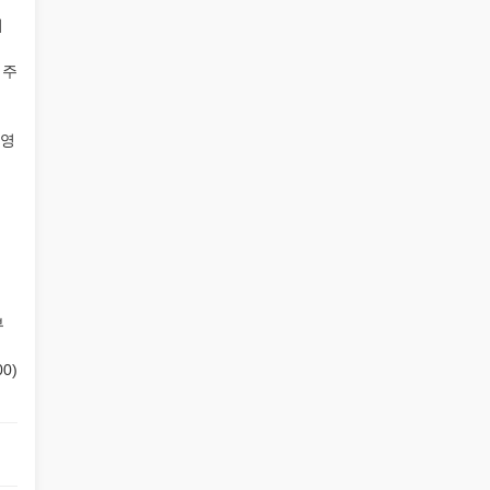
시
 주
 영
부
0)