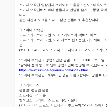
스미다 수족관 입장권과 스카이버스 황궁・긴자・마루노우치
스미다 수족관에서 바다 생물과의 만남을 즐기고, 황궁-국회
니다.
짧은 시간에 도쿄를 느끼고 싶은 분들에게 추천합니다.
♢스미다 수족관
도부 스카이트리 라인 '도쿄 스카이트리' 역에서 바로!
도부 스카이트리 라인, 도쿄 메트로 한조몬선, 게이세이 오시
분
(〒131-0045 도쿄도 스미다구 오시아게 1-1-2 도쿄 스카
*스미다 수족관의 영업시간은 평일 10:00~20:00 ・토・일・
*날씨나 정비 등으로 인해 영업시간이 변경될 수 있습니다.
https://www.sumida-aquarium.com/index.html
*스미다 수족관만 3세부터 입장권이 필요합니다. 당일 매표
♢스카이버스
운행일: 평일만 운행
소요시간: 약 50분
발착장소: 스카이버스 도쿄 티켓 카운터
(〒100-0005 도쿄도 지요다구 마루노우치 2-5-2 미쓰비시 