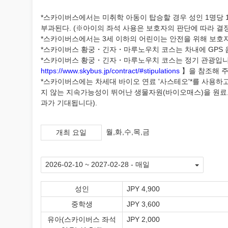
*스카이버스에서는 미취학 아동이 탑승할 경우 성인 1명당 1
부과된다. (※아이의 좌석 사용은 보호자의 판단에 따라 결
*스카이버스에서는 3세 이하의 어린이는 안전을 위해 보호
*스카이버스 황궁・긴자・마루노우치 코스는 차내에 GPS 음
*스카이버스 황궁・긴자・마루노우치 코스는 정기 관광입니
https://www.skybus.jp/contract/#stipulations
】을 참조해 주
*스카이버스에는 차세대 바이오 연료 '사스테오'*를 사용하
지 않는 지속가능성이 뛰어난 생물자원(바이오매스)을 원료로
과가 기대됩니다).
월,화,수,목,금
개최 요일
성인
JPY 4,900
중학생
JPY 3,600
유아(스카이버스 좌석
JPY 2,000