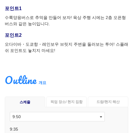
포인트1
수륙양용버스로 추억을 만들어 보자! 육상 주행 시에는 2층 오픈형
버스와 같은 높이입니다.
포인트2
오다이바・도쿄항・레인보우 브릿지 주변을 둘러보는 투어! 스플래
쉬 포인트도 놓치지 마세요!
Outline
개요
픽업 장소/ 현지 집합
드랍/현지 해산
스케줄
9:35