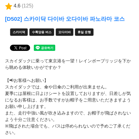
회사소개
4.6
(
125
)
회원 약관
[D502] 스카이닥 다이바 오다이바 파노라마 코스
개인 정보 보호 정책
스카이덕
수륙양용 버스
오다이바
휴일 운행
공지사항
スカイダックに乗って東京港を一望！レインボーブリッジを下か
자주 묻는 질문
ら眺める体験いかがですか？
E-티켓 이용 방법
【📢お客様へお願い】
スカイダックでは、傘や日傘のご利用が出来ません。
夏季には屋根に日よけシートを設置しておりますが、日差しが気
로그인/예약 확인
になるお客様は、お手数ですがお帽子をご用意いただきますよう
언어
お願い申し上げます。
また、走行中強い風が吹き込みますので、お帽子が飛ばされない
日本語
よう十分ご注意ください。
※飛ばされた場合でも、バスは停められないので予めご了承くだ
さい。
English