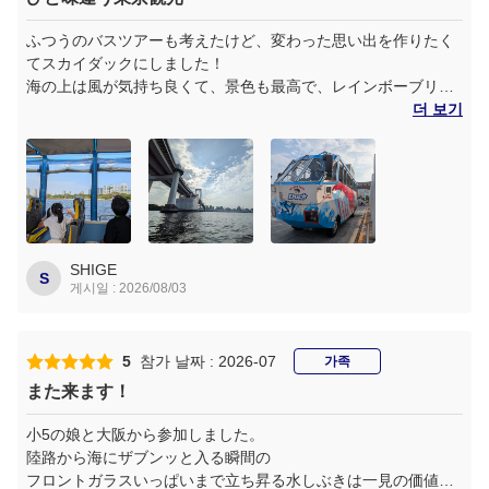
ふつうのバスツアーも考えたけど、変わった思い出を作りたく
てスカイダックにしました！
海の上は風が気持ち良くて、景色も最高で、レインボーブリッ
ジの下を潜るという体験に子ども達も大満足でした！
더 보기
SHIGE
S
게시일 : 2026/08/03
5
참가 날짜 : 2026-07
가족
また来ます！
小5の娘と大阪から参加しました。
陸路から海にザブンッと入る瞬間の
フロントガラスいっぱいまで立ち昇る水しぶきは一見の価値あ