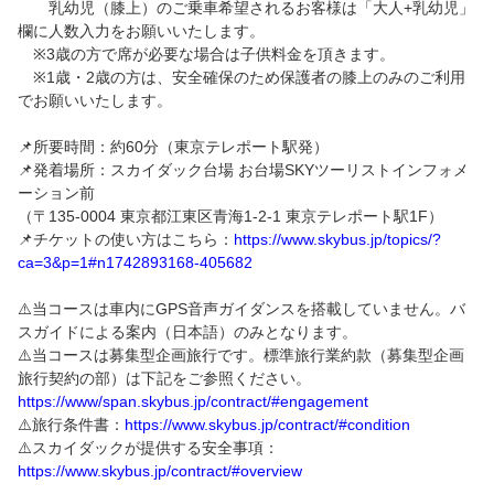
乳幼児（膝上）のご乗車希望されるお客様は「大人+乳幼児」
欄に人数入力をお願いいたします。
※3歳の方で席が必要な場合は子供料金を頂きます。
※1歳・2歳の方は、安全確保のため保護者の膝上のみのご利用
でお願いいたします。
📌所要時間：約60分（東京テレポート駅発）
📌発着場所：スカイダック台場 お台場SKYツーリストインフォメ
ーション前
（〒135-0004 東京都江東区青海1-2-1 東京テレポート駅1F）
📌チケットの使い方はこちら：
https://www.skybus.jp/topics/?
ca=3&p=1#n1742893168-405682
⚠️当コースは車内にGPS音声ガイダンスを搭載していません。バ
スガイドによる案内（日本語）のみとなります。
⚠️当コースは募集型企画旅行です。標準旅行業約款（募集型企画
旅行契約の部）は下記をご参照ください。
https://www/span.skybus.jp/contract/#engagement
⚠️旅行条件書：
https://www.skybus.jp/contract/#condition
⚠️スカイダックが提供する安全事項：
https://www.skybus.jp/contract/#overview