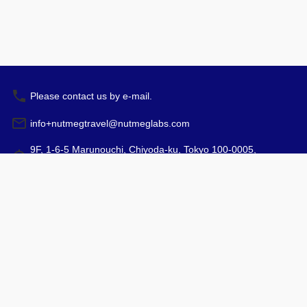
Please contact us by e-mail.
info+nutmegtravel@nutmeglabs.com
9F, 1-6-5 Marunouchi, Chiyoda-ku, Tokyo 100-0005,
Japan
예약
운영 시간: 10:00 - 17:00
여행사 등록 면허증
약관과 조건
©
2026
NutmegLabs Inc.