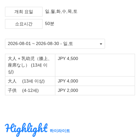
일,월,화,수,목,토
개최 요일
50분
소요시간
大人 + 乳幼児（膝上、
JPY 4,500
座席なし） (13세 이
상)
大人 (13세 이상)
JPY 4,000
子供 (4-12세)
JPY 2,000
Highlight
하이라이트