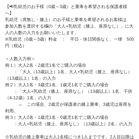
【📢乳幼児のお子様（0歳～3歳）と乗車を希望される保護者様
简体中文
へ】
乳幼児（席無し・膝上）のお子様と乗車を希望されるお客様は
繁體中文
参加人数を選択する欄の「大人+乳幼児（膝上、座席なし）」に大
人の人数の入力をお願いいたします。
※乳幼児（0歳～3歳）料金 ： 平日・休日関係なく、一律 500
한국어
円（税込）
＜人数入力例＞
例１）大人2名・2歳児1名でご購入の場合
：「大人（13歳以上）1名、大人+乳幼児（膝上、座席なし）
（13歳以上）1名」の入力
例２）大人1名・3歳児1名、1歳児1名でご購入の場合
：「大人+乳幼児（膝上、座席なし）（13歳以上）1名、子供
（4-12歳）1名」の入力
→ この場合、2歳児が保護者の膝上乗車、3歳児は座席を
利用。
例３）大人2名・1歳児1名・0歳児1名でご購入の場合
：大人+乳幼児（膝上、座席なし）（13歳以上）2名」の入力
※乳幼児の膝上乗車は大人1名様につき1人までです。2人目以降は