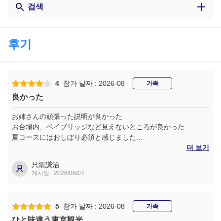
검색
후기
4
참가 날짜 : 2026-08
가족
良かった
お姉さんの頑張った説明が良かった
お台場内、ベイブリッジなど見えないところが良かった
夏コースにはおしぼり必須と感じました
少人数の時は席をフリーにして欲しかった
더 보기
只隈謙治
只
게시일 : 2026/08/07
5
참가 날짜 : 2026-08
가족
ひと味違う東京観光