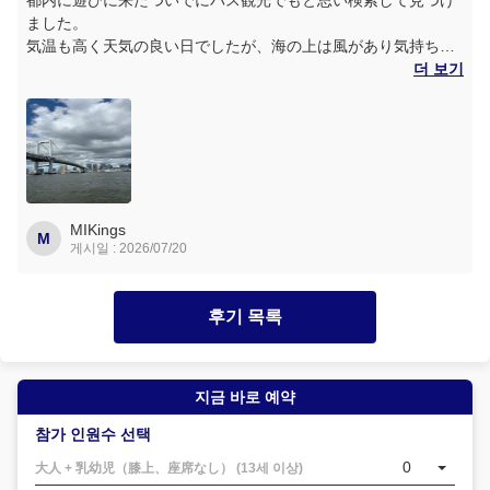
都内に遊びに来たついでにバス観光でもと思い検索して見つけ
ました。
気温も高く天気の良い日でしたが、海の上は風があり気持ちよ
かったです。
더 보기
普段行かない場所、見れない場所等船から見る事が出来て楽し
かったです。
時間もちょうど良いので、そのあとの予定も立てやすいです。
内容的には何も無い平日料金がギリ妥当かなって感じです。シ
ーズンや休日料金は正直高いなと思いました。
MIKings
M
게시일 : 2026/07/20
후기 목록
지금 바로 예약
참가 인원수 선택
0
大人 + 乳幼児（膝上、座席なし） (13세 이상)