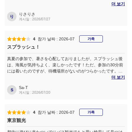
り。
더 보기
海の上から束の間眺める東京の景色も陸とは一味違う面白さ。
りさりさ
開催時間の長さもちょうど良く
り
게시일 : 2026/07/27
とても良い思い出になりました。
自分自身も童心に戻って楽しめたので
また家族と一緒に来ます！
4
참가 날짜 : 2026-07
가족
スプラッシュ！
真夏の参加で、暑さを心配しておりましたが、スプラッシュ後
は、海風が気持ちよく、楽しかったです！ただ、参加の30分前
には着いたのですが、待機場所がないのがつらかったです。ど
こかまた場所があれば嬉しいです。
더 보기
Sa-T
S
게시일 : 2026/07/20
4
참가 날짜 : 2026-07
가족
東京観光