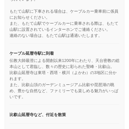
もたて山駅に下車される場合は、ケーブルカー乗車前に係員
にお知らせください。
また、もたて山駅でケーブルカーに乗車される際は、もたて
山駅に設置されているインターホンでご連絡ください。
連絡のない場合は、もたて山駅は通過いたします。
ケーブル延暦寺駅に到着
伝教大師最澄による開創以来1200年にわたり、天台密教の総
本山として君臨し、数々の歴史に彩られた聖峰・比叡山。
比叡山延暦寺は東塔・西塔・横川（よかわ）の3地区に分か
れます。
また、比叡山頂のガーデンミュージアム比叡や琵琶湖の眺
め、豊かな自然など、ファミリーでも楽しめる魅力がいっぱ
いです。
比叡山延暦寺など、付近を散策