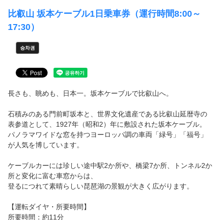
회사소개
比叡山 坂本ケーブル1日乗車券（運行時間8:00～
17:30）
회원 약관
승차권
개인 정보 보호 정책
공지사항
長さも、眺めも、日本一。坂本ケーブルで比叡山へ。
자주 묻는 질문
石積みのある門前町坂本と、世界文化遺産である比叡山延暦寺の
E-티켓 이용 방법
表参道として、1927年（昭和2）年に敷設された坂本ケーブル。
パノラマワイドな窓を持つヨーロッパ調の車両「緑号」「福号」
が人気を博しています。
로그인/예약 확인
ケーブルカーには珍しい途中駅2か所や、橋梁7か所、トンネル2か
언어
所と変化に富む車窓からは、
登るにつれて素晴らしい琵琶湖の景観が大きく広がります。
日本語
【運転ダイヤ・所要時間】
English
所要時間：約11分