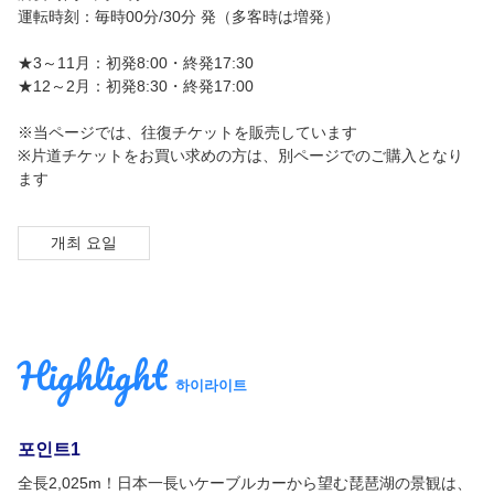
運転時刻：毎時00分/30分 発（多客時は増発）
简体中文
★3～11月：初発8:00・終発17:30
★12～2月：初発8:30・終発17:00
繁體中文
※当ページでは、往復チケットを販売しています
한국어
※片道チケットをお買い求めの方は、別ページでのご購入となり
ます
개최 요일
Highlight
하이라이트
포인트1
全長2,025m！日本一長いケーブルカーから望む琵琶湖の景観は、