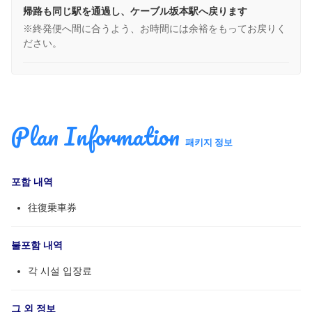
帰路も同じ駅を通過し、ケーブル坂本駅へ戻ります
※終発便へ間に合うよう、お時間には余裕をもってお戻りく
ださい。
Plan Information
패키지 정보
포함 내역
往復乗車券
불포함 내역
각 시설 입장료
그 외 정보