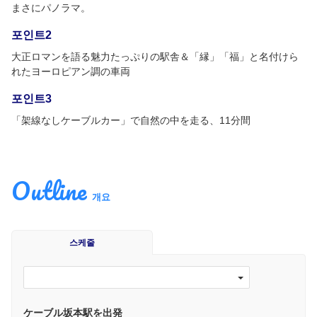
まさにパノラマ。
포인트2
大正ロマンを語る魅力たっぷりの駅舎＆「縁」「福」と名付けら
れたヨーロピアン調の車両
포인트3
「架線なしケーブルカー」で自然の中を走る、11分間
Outline
개요
스케줄
ケーブル坂本駅を出発