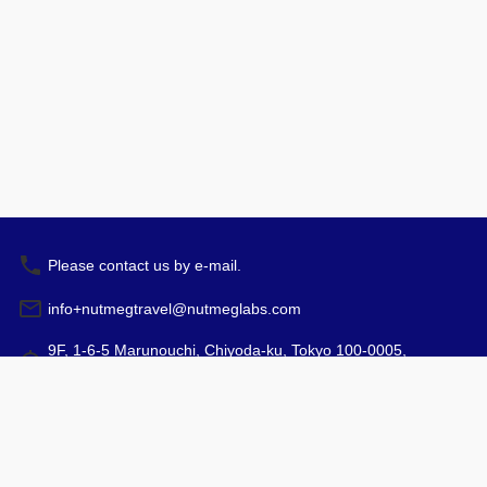
Please contact us by e-mail.
info+nutmegtravel@nutmeglabs.com
9F, 1-6-5 Marunouchi, Chiyoda-ku, Tokyo 100-0005,
Japan
예약
운영 시간: 10:00 - 17:00