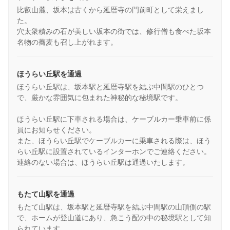
比叡山麓、坂本は古くから延暦寺の門前町として栄えまし
た。
穴太衆積みの石が美しい坂本の街では、修行僧も食べた坂本
名物の蕎麦も召し上がれます。
ほうらい丘駅を通過
ほうらい丘駅は、坂本駅と延暦寺駅を結ぶ中間駅のひとつ
で、厳かな雰囲気に包まれた神秘的な秘境駅です。
ほうらい丘駅に下車される場合は、ケーブルカー乗車前に係
員にお知らせください。
また、ほうらい丘駅でケーブルカーに乗車される際は、ほう
らい丘駅に設置されているインターホンでご連絡ください。
連絡のない場合は、ほうらい丘駅は通過いたします。
もたて山駅を通過
もたて山駅は、坂本駅と延暦寺駅を結ぶ中間駅の山頂側の駅
で、ホームが登山道にあり、急こう配の中の秘境駅として知
られています。