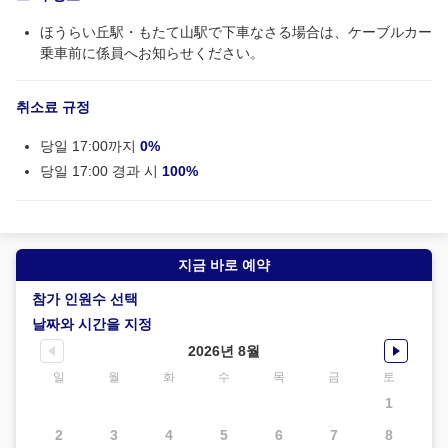
ほうらい丘駅・もたて山駅で下車なさる場合は、ケーブルカー
乗車前に係員へお知らせください。
취소료 규정
당일 17:00까지
0%
당일 17:00 경과 시
100%
지금 바로 예약
참가 인원수 선택
날짜와 시간을 지정
2026년 8월
일
월
화
수
목
금
토
1
2
3
4
5
6
7
8