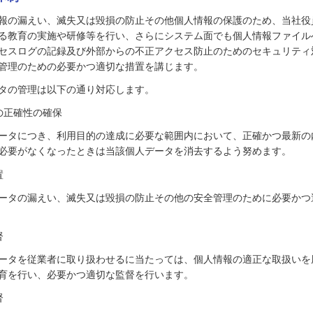
報の漏えい、滅失又は毀損の防止その他個人情報の保護のため、当社役
る教育の実施や研修等を行い、さらにシステム面でも個人情報ファイル
セスログの記録及び外部からの不正アクセス防止のためのセキュリティ
管理のための必要かつ適切な措置を講じます。
タの管理は以下の通り対応します。
容の正確性の確保
ータにつき、利用目的の達成に必要な範囲内において、正確かつ最新の
必要がなくなったときは当該個人データを消去するよう努めます。
置
ータの漏えい、滅失又は毀損の防止その他の安全管理のために必要かつ
督
ータを従業者に取り扱わせるに当たっては、個人情報の適正な取扱いを
育を行い、必要かつ適切な監督を行います。
督