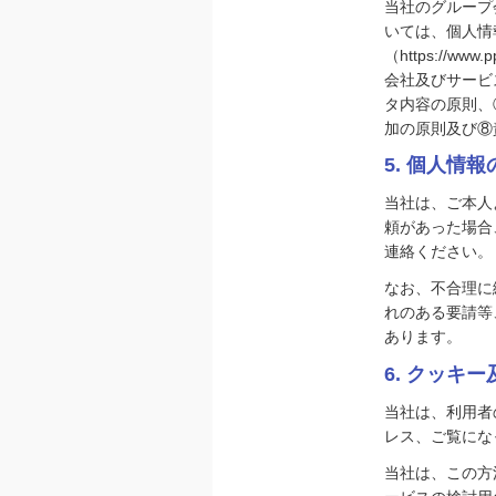
当社のグループ
いては、個人情
（https://ww
会社及びサービ
タ内容の原則、
加の原則及び⑧
5. 個人情
当社は、ご本人
頼があった場合
連絡ください。
なお、不合理に
れのある要請等
あります。
6. クッキ
当社は、利用者
レス、ご覧にな
当社は、この方