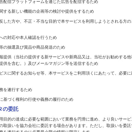
告配信プラットフォームを通じた広告を配信するため
関する新しい機能の企画等の検討や提供をするため
反した方や、不正・不当な目的で本サービスを利用しようとされる方の
への対応や本人確認を行うため
等の抽選及び賞品や商品発送のため
報提供（当社の提供する新サービスや新商品又は、当社がお勧めする他
提供を含む。）及びメールマガジン等を送信するため
ビスに関するお知らせ等、本サービスをご利用頂くにあたって、必要に
務を遂行するため
に基づく権利の行使や義務の履行のため
ータの委託
用目的の達成に必要な範囲において業務を円滑に進め、より良いサービ
の取扱いを協力会社に委託する場合があります。ただし、取扱いを委託