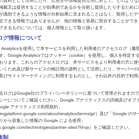
の資料として活用したり、広告主や情報提供元等に対して、どのような
掲載又は提供することが効果的であるかを分析し提供したりするために
が識別できるような情報が分析結果に含まれることはなく、取得したデ
定できる情報ではありませんが、他の情報と容易に照合することができ
できるものについては、個人情報として取り扱います。
スログ情報について
le Analyticsを使用して本サービスを利用した利用者のアクセスログ（
Google Analyticsではクッキー（cookie）を使用し、個人を特
おります。これらのアクセスログは、本サービスをより利用者の方に使
いくため及び新サービスの検討用の資料として活用したり、サーバーの
及びサイトマーケティングに利用するものとし、それ以外の目的で利用
ログはGoogle社のプライバシーポリシーに基づいて管理されますのでG
シーについてご確認ください。Google アナリティクスの詳細及びオプ
ogle アナリティクス利用規約」
etingplatform.google.com/about/analytics/terms/jp/）及び「Goog
から収集した情報の Google による使用」
cies.google.com/technologies/partner-sites?hl=ja）をご確認ください。
体制