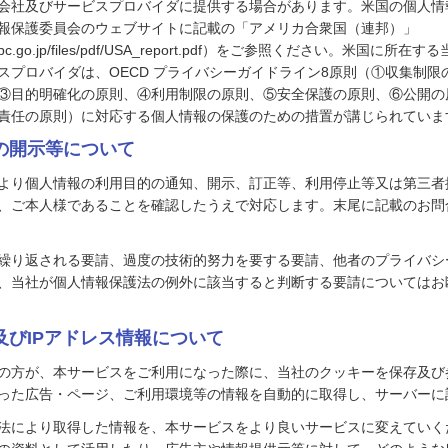
会社及びサービスプロバイダに提供する場合があります。米国の個人情
報保護委員会のウェブサイトに記載の「アメリカ合衆国（連邦）」
w.ppc.go.jp/files/pdf/USA_report.pdf）をご参照ください。米国に所
スプロバイダは、OECD プライバシーガイドライン8原則（①収集制限
③目的明確化の原則、④利用制限の原則、⑤安全保護の原則、⑥公開の
責任の原則）に対応する個人情報の保護のための措置が講じられていま
報の開示等について
より個人情報の利用目的の通知、開示、訂正等、利用停止等又は第三者
、ご本人様であることを確認したうえで対応します。末尾に記載のお問
繰り返される要請、過度の技術的努力を要する要請、他者のプライバシ
、当社が個人情報保護法の例外に該当すると判断する要請についてはお
ー及びIPアドレス情報について
の方が、本サービスをご利用になった際に、当社のクッキーを保存及び参
った広告・ページ、ご利用環境等の情報を自動的に取得し、サーバーに
法により取得した情報を、本サービスをより良いサービスに変えていく