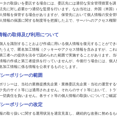
ータの取扱いを委託する場合には、委託先には適切な安全管理措置を講
託先に対し必要かつ適切な監督を行います。なお当社は、外国（米国）
人情報を保管する場合がありますが、保管先において個人情報の安全管
人情報の保護に関する制度等を把握した上で、サーバへのアクセス権限
工情報の取得及び利用について
個人を識別することおよび作成に用いる個人情報を復元することができ
たうえで、匿名加工情報（クッキーやアクセス情報を含みますが、これ
第三者への提供を法令で認められた範囲で実施することがあります。当
情報の作成と第三者提供を行っていませんが、今後行う場合には、個人
名加工情報に係る情報を公表するものとします。
イバシーポリシーの範囲
ポリシーは、当社の業務提携先企業・業務委託先企業・当社の運営する
ク先のサイト等には適用されません。それらのサイト等において、トラ
一切責任を負いません。各サイト等の個人情報の取扱いについてご確認
イバシーポリシーの改定
報の取り扱いに関する運用状況を適宜見直し、継続的な改善に努めるも