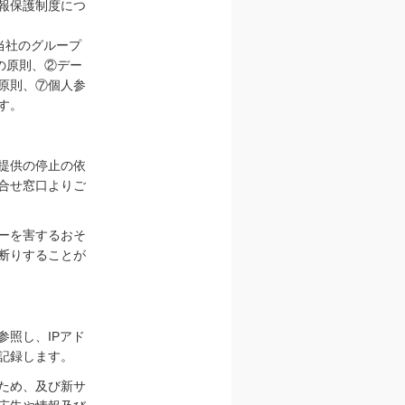
報保護制度につ
在する当社のグループ
の原則、②デー
原則、⑦個人参
す。
提供の停止の依
合せ窓口よりご
ーを害するおそ
断りすることが
照し、IPアド
記録します。
ため、及び新サ