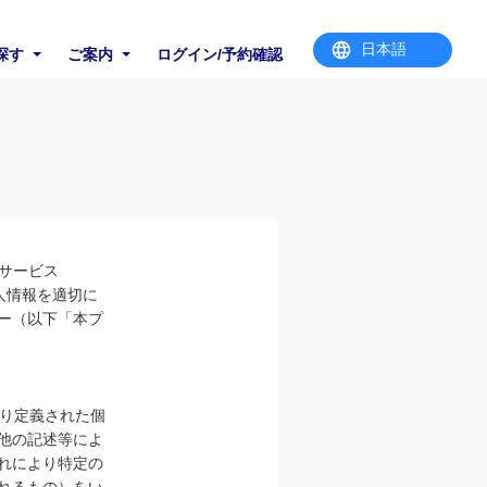
探す
ご案内
ログイン/予約確認
Bサービス
個⼈情報を適切に
ー（以下「本プ
より定義された個
他の記述等によ
れにより特定の
れるもの）をい