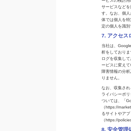
ービスの検討用
サービスなどを
す。なお、個人
体では個人を特
定の個人を識別
7. アクセ
当社は、Goog
析をしております。
ログを収集して
ービスに変えて
障害情報の分析
りません。
なお、収集される
ライバシーポリ
ついては、「Go
（https://mark
るサイトやアプリ
（https://poli
8. 安全管理