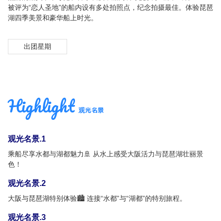
被评为“恋人圣地”的船内设有多处拍照点，纪念拍摄最佳。体验琵琶
湖四季美景和豪华船上时光。
出团星期
Highlight
观光名景
观光名景.1
乘船尽享水都与湖都魅力🚢 从水上感受大阪活力与琵琶湖壮丽景
色！
观光名景.2
大阪与琵琶湖特别体验🏙️ 连接“水都”与“湖都”的特别旅程。
观光名景.3