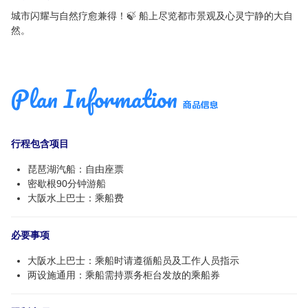
城市闪耀与自然疗愈兼得！🍃 船上尽览都市景观及心灵宁静的大自
然。
Plan Information
商品信息
行程包含项目
琵琶湖汽船：自由座票
密歇根90分钟游船
大阪水上巴士：乘船费
必要事项
大阪水上巴士：乘船时请遵循船员及工作人员指示
两设施通用：乘船需持票务柜台发放的乘船券