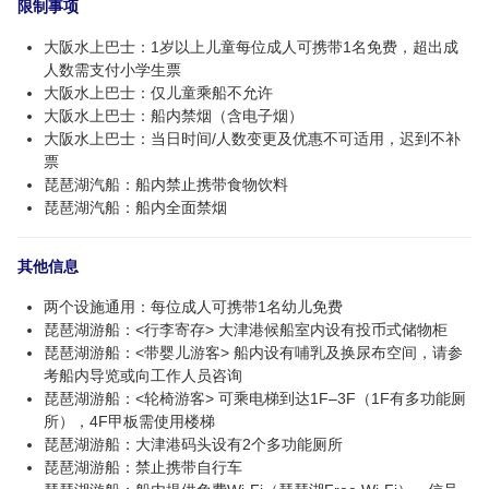
限制事项
大阪水上巴士：1岁以上儿童每位成人可携带1名免费，超出成
人数需支付小学生票
大阪水上巴士：仅儿童乘船不允许
大阪水上巴士：船内禁烟（含电子烟）
大阪水上巴士：当日时间/人数变更及优惠不可适用，迟到不补
票
琵琶湖汽船：船内禁止携带食物饮料
琵琶湖汽船：船内全面禁烟
其他信息
两个设施通用：每位成人可携带1名幼儿免费
琵琶湖游船：<行李寄存> 大津港候船室内设有投币式储物柜
琵琶湖游船：<带婴儿游客> 船内设有哺乳及换尿布空间，请参
考船内导览或向工作人员咨询
琵琶湖游船：<轮椅游客> 可乘电梯到达1F–3F（1F有多功能厕
所），4F甲板需使用楼梯
琵琶湖游船：大津港码头设有2个多功能厕所
琵琶湖游船：禁止携带自行车