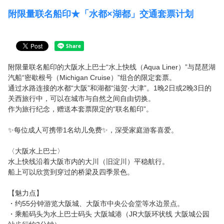
公司简介
附限量联名船印★「水都×湖都」交通套票计划
隐私政策
会员协议
附限量联名船印的大阪水上巴士“水上快线（Aqua Liner）”与琵琶湖
信息
汽船“密歇根号（Michigan Cruise）”组合的限定套票。
通过水路连接的水都“大阪”和湖都“滋贺·大津”。1晚2日或2晚3日的
关西旅行中，可以在城市与自然之间自由切换。
常见问题
作为旅行纪念，赠送本套票限定的“联名船印”。
如何使用电子门票
✨每位成人可携带1名幼儿免费✨，深受家庭游客喜爱。
〈大阪水上巴士〉
登录/确认预订
水上快线沿着大阪市内的大川（旧淀川）平稳航行。
语言
船上可以欣赏到穿过的桥梁及四季景色。
日本語
【魅力点】
・约55分钟游览大阪城、大阪市中央公会堂等水边景点。
・乘船码头为水上巴士码头 大阪城港（JR大阪环状线 大阪城公园
English