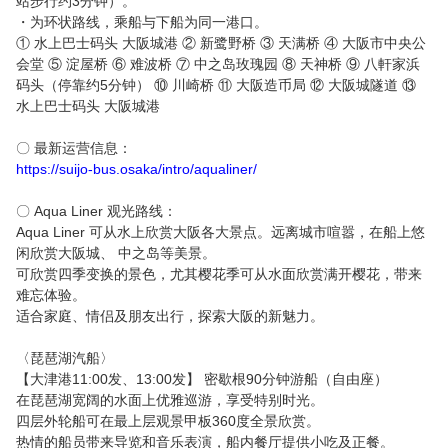
站步行约3分钟）。
・为环状路线，乘船与下船为同一港口。
简体中文
① 水上巴士码头 大阪城港 ② 新鹭野桥 ③ 天满桥 ④ 大阪市中央公
会堂 ⑤ 淀屋桥 ⑥ 难波桥 ⑦ 中之岛玫瑰园 ⑧ 天神桥 ⑨ 八軒家浜
繁體中文
码头（停靠约5分钟） ⑩ 川崎桥 ⑪ 大阪造币局 ⑫ 大阪城隧道 ⑬
水上巴士码头 大阪城港
한국어
〇 最新运营信息：
https://suijo-bus.osaka/intro/aqualiner/
〇 Aqua Liner 观光路线：
Aqua Liner 可从水上欣赏大阪各大景点。远离城市喧嚣，在船上悠
闲欣赏大阪城、 中之岛等美景。
可欣赏四季变换的景色，尤其樱花季可从水面欣赏满开樱花，带来
难忘体验。
适合家庭、情侣及朋友出行，探索大阪的新魅力。
〈琵琶湖汽船〉
【大津港11:00发、13:00发】 密歇根90分钟游船（自由座）
在琵琶湖宽阔的水面上优雅巡游，享受特别时光。
四层外轮船可在最上层观景甲板360度全景欣赏。
热情的船员带来导览和音乐表演，船内餐厅提供小吃及正餐。