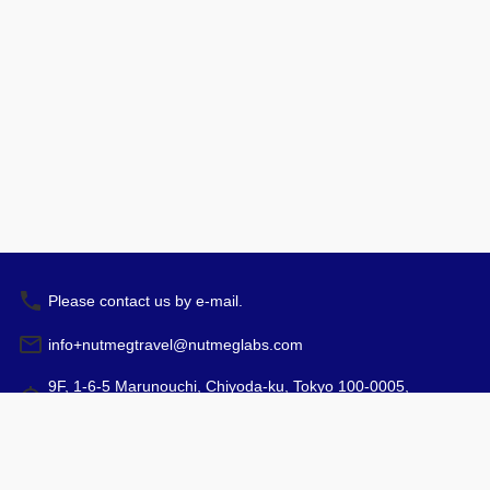
Please contact us by e-mail.
info+nutmegtravel@nutmeglabs.com
9F, 1-6-5 Marunouchi, Chiyoda-ku, Tokyo 100-0005,
Japan
预订
营业时间：10:00 - 17:00